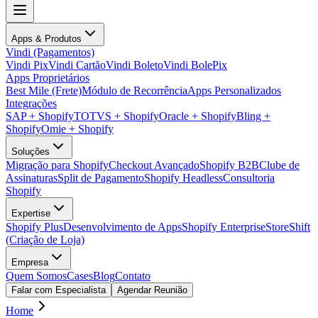
Apps & Produtos
Vindi (Pagamentos)
Vindi Pix
Vindi Cartão
Vindi Boleto
Vindi BolePix
Apps Proprietários
Best Mile (Frete)
Módulo de Recorrência
Apps Personalizados
Integrações
SAP + Shopify
TOTVS + Shopify
Oracle + Shopify
Bling +
Shopify
Omie + Shopify
Soluções
Migração para Shopify
Checkout Avançado
Shopify B2B
Clube de
Assinaturas
Split de Pagamento
Shopify Headless
Consultoria
Shopify
Expertise
Shopify Plus
Desenvolvimento de Apps
Shopify Enterprise
StoreShift
(Criação de Loja)
Empresa
Quem Somos
Cases
Blog
Contato
Falar com Especialista
Agendar Reunião
Home