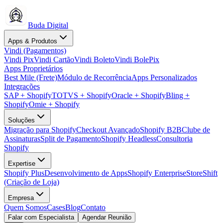
Buda Digital
Apps & Produtos
Vindi (Pagamentos)
Vindi Pix
Vindi Cartão
Vindi Boleto
Vindi BolePix
Apps Proprietários
Best Mile (Frete)
Módulo de Recorrência
Apps Personalizados
Integrações
SAP + Shopify
TOTVS + Shopify
Oracle + Shopify
Bling +
Shopify
Omie + Shopify
Soluções
Migração para Shopify
Checkout Avançado
Shopify B2B
Clube de
Assinaturas
Split de Pagamento
Shopify Headless
Consultoria
Shopify
Expertise
Shopify Plus
Desenvolvimento de Apps
Shopify Enterprise
StoreShift
(Criação de Loja)
Empresa
Quem Somos
Cases
Blog
Contato
Falar com Especialista
Agendar Reunião