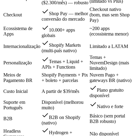
(limitado vs Plus)
($2.300/mês) — robusto
Checkout nativo
Shop Pay — melhor
Checkout
(bom, mas sem Shop
conversão do mercado
Pay)
Ecossistema de
~200 apps
10.000+ apps
Apps
(ecossistema menor)
globais
Shopify Markets
Internacionalização
Limitado a LATAM
(multi-país nativo)
Temas +
Temas + Liquid +
Personalização
NuvemDesign (mais
APIs + Functions
limitado)
Meios de
Shopify Payments + Pix
Nuvem Pago +
Pagamento BR
+ boleto + parcelas
gateways BR (nativo)
Plano gratuito
Custo Inicial
A partir de $39/mês
disponível
Suporte em
Disponível (melhorou
Nativo e forte
Português
muito)
Básico (sem portal
B2B on Shopify
B2B
B2B robusto)
(nativo)
Headless
Hydrogen +
Não disponível