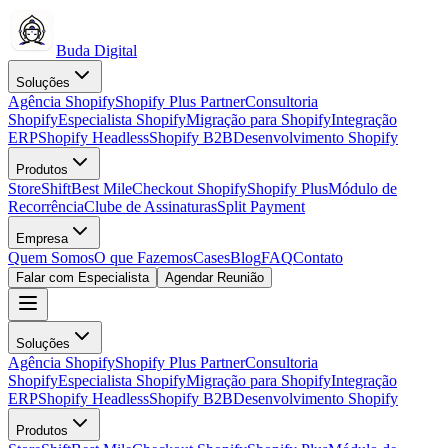
Buda Digital
Soluções
Agência Shopify
Shopify Plus Partner
Consultoria
Shopify
Especialista Shopify
Migração para Shopify
Integração
ERP
Shopify Headless
Shopify B2B
Desenvolvimento Shopify
Produtos
StoreShift
Best Mile
Checkout Shopify
Shopify Plus
Módulo de
Recorrência
Clube de Assinaturas
Split Payment
Empresa
Quem Somos
O que Fazemos
Cases
Blog
FAQ
Contato
Falar com Especialista
Agendar Reunião
Soluções
Agência Shopify
Shopify Plus Partner
Consultoria
Shopify
Especialista Shopify
Migração para Shopify
Integração
ERP
Shopify Headless
Shopify B2B
Desenvolvimento Shopify
Produtos