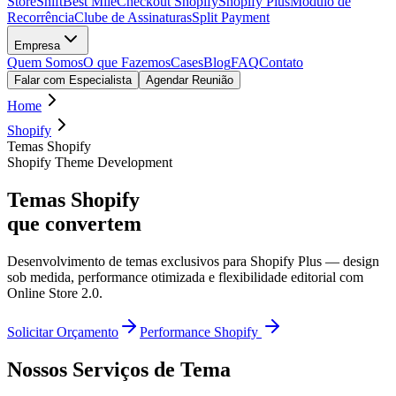
StoreShift
Best Mile
Checkout Shopify
Shopify Plus
Módulo de
Recorrência
Clube de Assinaturas
Split Payment
Empresa
Quem Somos
O que Fazemos
Cases
Blog
FAQ
Contato
Falar com Especialista
Agendar Reunião
Home
Shopify
Temas Shopify
Shopify Theme Development
Temas Shopify
que convertem
Desenvolvimento de temas exclusivos para Shopify Plus — design
sob medida, performance otimizada e flexibilidade editorial com
Online Store 2.0.
Solicitar Orçamento
Performance Shopify
Nossos Serviços de Tema