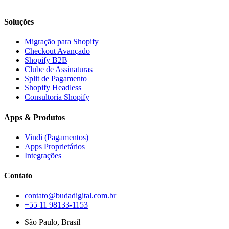
Soluções
Migração para Shopify
Checkout Avançado
Shopify B2B
Clube de Assinaturas
Split de Pagamento
Shopify Headless
Consultoria Shopify
Apps & Produtos
Vindi (Pagamentos)
Apps Proprietários
Integrações
Contato
contato@budadigital.com.br
+55 11 98133-1153
São Paulo, Brasil