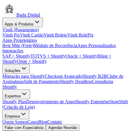
Buda Digital
Apps & Produtos
Vindi (Pagamentos)
Vindi Pix
Vindi Cartão
Vindi Boleto
Vindi BolePix
Apps Proprietários
Best Mile (Frete)
Módulo de Recorrência
Apps Personalizados
Integrações
SAP + Shopify
TOTVS + Shopify
Oracle + Shopify
Bling +
Shopify
Omie + Shopify
Soluções
Migração para Shopify
Checkout Avançado
Shopify B2B
Clube de
Assinaturas
Split de Pagamento
Shopify Headless
Consultoria
Shopify
Expertise
Shopify Plus
Desenvolvimento de Apps
Shopify Enterprise
StoreShift
(Criação de Loja)
Empresa
Quem Somos
Cases
Blog
Contato
Falar com Especialista
Agendar Reunião