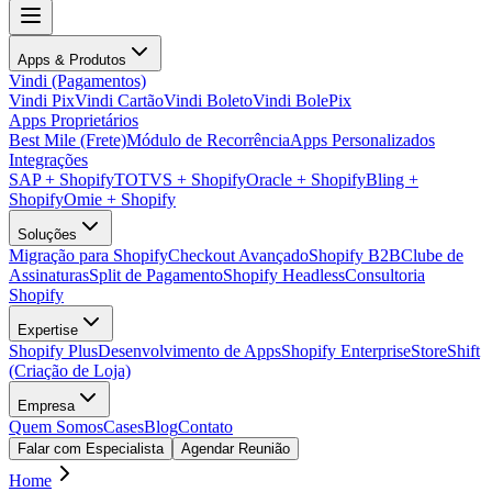
Apps & Produtos
Vindi (Pagamentos)
Vindi Pix
Vindi Cartão
Vindi Boleto
Vindi BolePix
Apps Proprietários
Best Mile (Frete)
Módulo de Recorrência
Apps Personalizados
Integrações
SAP + Shopify
TOTVS + Shopify
Oracle + Shopify
Bling +
Shopify
Omie + Shopify
Soluções
Migração para Shopify
Checkout Avançado
Shopify B2B
Clube de
Assinaturas
Split de Pagamento
Shopify Headless
Consultoria
Shopify
Expertise
Shopify Plus
Desenvolvimento de Apps
Shopify Enterprise
StoreShift
(Criação de Loja)
Empresa
Quem Somos
Cases
Blog
Contato
Falar com Especialista
Agendar Reunião
Home