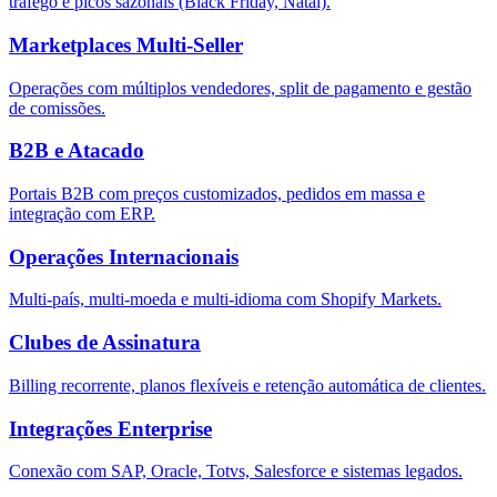
tráfego e picos sazonais (Black Friday, Natal).
Marketplaces Multi-Seller
Operações com múltiplos vendedores, split de pagamento e gestão
de comissões.
B2B e Atacado
Portais B2B com preços customizados, pedidos em massa e
integração com ERP.
Operações Internacionais
Multi-país, multi-moeda e multi-idioma com Shopify Markets.
Clubes de Assinatura
Billing recorrente, planos flexíveis e retenção automática de clientes.
Integrações Enterprise
Conexão com SAP, Oracle, Totvs, Salesforce e sistemas legados.