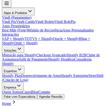
Apps & Produtos
Vindi (Pagamentos)
Vindi Pix
Vindi Cartão
Vindi Boleto
Vindi BolePix
Apps Proprietários
Best Mile (Frete)
Módulo de Recorrência
Apps Personalizados
Integrações
SAP + Shopify
TOTVS + Shopify
Oracle + Shopify
Bling +
Shopify
Omie + Shopify
Soluções
Migração para Shopify
Checkout Avançado
Shopify B2B
Clube de
Assinaturas
Split de Pagamento
Shopify Headless
Consultoria
Shopify
Expertise
Shopify Plus
Desenvolvimento de Apps
Shopify Enterprise
StoreShift
(Criação de Loja)
Empresa
Quem Somos
Cases
Blog
Contato
Falar com Especialista
Agendar Reunião
Home