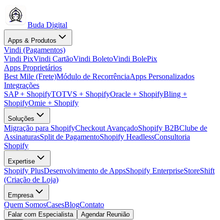
Buda Digital
Apps & Produtos
Vindi (Pagamentos)
Vindi Pix
Vindi Cartão
Vindi Boleto
Vindi BolePix
Apps Proprietários
Best Mile (Frete)
Módulo de Recorrência
Apps Personalizados
Integrações
SAP + Shopify
TOTVS + Shopify
Oracle + Shopify
Bling +
Shopify
Omie + Shopify
Soluções
Migração para Shopify
Checkout Avançado
Shopify B2B
Clube de
Assinaturas
Split de Pagamento
Shopify Headless
Consultoria
Shopify
Expertise
Shopify Plus
Desenvolvimento de Apps
Shopify Enterprise
StoreShift
(Criação de Loja)
Empresa
Quem Somos
Cases
Blog
Contato
Falar com Especialista
Agendar Reunião