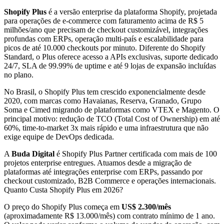
Shopify Plus
é a versão enterprise da plataforma Shopify, projetada
para operações de e-commerce com faturamento acima de R$ 5
milhões/ano que precisam de checkout customizável, integrações
profundas com ERPs, operação multi-país e escalabilidade para
picos de até 10.000 checkouts por minuto. Diferente do Shopify
Standard, o Plus oferece acesso a APIs exclusivas, suporte dedicado
24/7, SLA de 99.99% de uptime e até 9 lojas de expansão incluídas
no plano.
No Brasil, o
Shopify Plus
tem crescido exponencialmente desde
2020, com marcas como Havaianas, Reserva, Granado, Grupo
Soma e Cimed migrando de plataformas como VTEX e Magento. O
principal motivo: redução de TCO (Total Cost of Ownership) em até
60%, time-to-market 3x mais rápido e uma infraestrutura que não
exige equipe de DevOps dedicada.
A
Buda Digital
é
Shopify Plus Partner certificada
com mais de 100
projetos enterprise entregues. Atuamos desde a
migração de
plataformas
até
integrações enterprise com ERPs
, passando por
checkout customizado
,
B2B Commerce
e operações internacionais.
Quanto Custa Shopify Plus em 2026?
O preço do Shopify Plus começa em
US$ 2.300/mês
(aproximadamente R$ 13.000/mês) com contrato mínimo de 1 ano.