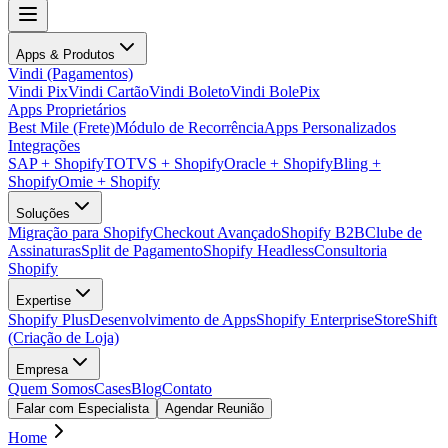
Apps & Produtos
Vindi (Pagamentos)
Vindi Pix
Vindi Cartão
Vindi Boleto
Vindi BolePix
Apps Proprietários
Best Mile (Frete)
Módulo de Recorrência
Apps Personalizados
Integrações
SAP + Shopify
TOTVS + Shopify
Oracle + Shopify
Bling +
Shopify
Omie + Shopify
Soluções
Migração para Shopify
Checkout Avançado
Shopify B2B
Clube de
Assinaturas
Split de Pagamento
Shopify Headless
Consultoria
Shopify
Expertise
Shopify Plus
Desenvolvimento de Apps
Shopify Enterprise
StoreShift
(Criação de Loja)
Empresa
Quem Somos
Cases
Blog
Contato
Falar com Especialista
Agendar Reunião
Home