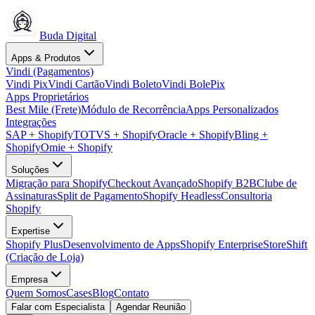
Buda Digital
Apps & Produtos
Vindi (Pagamentos)
Vindi Pix
Vindi Cartão
Vindi Boleto
Vindi BolePix
Apps Proprietários
Best Mile (Frete)
Módulo de Recorrência
Apps Personalizados
Integrações
SAP + Shopify
TOTVS + Shopify
Oracle + Shopify
Bling +
Shopify
Omie + Shopify
Soluções
Migração para Shopify
Checkout Avançado
Shopify B2B
Clube de
Assinaturas
Split de Pagamento
Shopify Headless
Consultoria
Shopify
Expertise
Shopify Plus
Desenvolvimento de Apps
Shopify Enterprise
StoreShift
(Criação de Loja)
Empresa
Quem Somos
Cases
Blog
Contato
Falar com Especialista
Agendar Reunião