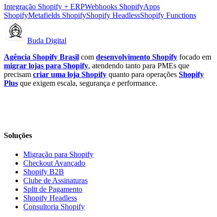
Integração Shopify + ERP
Webhooks Shopify
Apps
Shopify
Metafields Shopify
Shopify Headless
Shopify Functions
Buda Digital
Agência Shopify Brasil
com
desenvolvimento Shopify
focado em
migrar lojas para Shopify
, atendendo tanto para PMEs que
precisam
criar uma loja Shopify
quanto para operações
Shopify
Plus
que exigem escala, segurança e performance.
Soluções
Migração para Shopify
Checkout Avançado
Shopify B2B
Clube de Assinaturas
Split de Pagamento
Shopify Headless
Consultoria Shopify