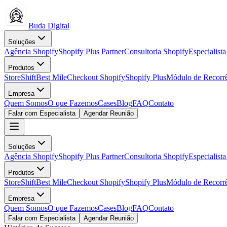
Buda Digital
Soluções
Agência Shopify
Shopify Plus Partner
Consultoria Shopify
Especialist
Produtos
StoreShift
Best Mile
Checkout Shopify
Shopify Plus
Módulo de Recorr
Empresa
Quem Somos
O que Fazemos
Cases
Blog
FAQ
Contato
Falar com Especialista
Agendar Reunião
Soluções
Agência Shopify
Shopify Plus Partner
Consultoria Shopify
Especialist
Produtos
StoreShift
Best Mile
Checkout Shopify
Shopify Plus
Módulo de Recorr
Empresa
Quem Somos
O que Fazemos
Cases
Blog
FAQ
Contato
Falar com Especialista
Agendar Reunião