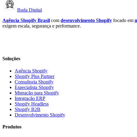
Buda Digital
Agência Shopify Brasil
com
desenvolvimento Shopify
focado em
m
exigem escala, segurança e performance.
Soluções
Agência Shopify
Shopify Plus Partner
Consultoria Shopify
Especialista Shopify
Migração para Shopify
Integração ERP
Shopify Headless
Shopify B2B
Desenvolvimento Shopify
Produtos