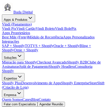
Buda Digital
Apps & Produtos
Vindi (Pagamentos)
Vindi Pix
Vindi Cartão
Vindi Boleto
Vindi BolePix
Apps Proprietários
Best Mile (Frete)
Módulo de Recorrência
Apps Personalizados
Integrações
SAP + Shopify
TOTVS + Shopify
Oracle + Shopify
Bling +
Shopify
Omie + Shopify
Soluções
Migração para Shopify
Checkout Avançado
Shopify B2B
Clube de
Assinaturas
Split de Pagamento
Shopify Headless
Consultoria
Shopify
Expertise
Shopify Plus
Desenvolvimento de Apps
Shopify Enterprise
StoreShift
(Criação de Loja)
Empresa
Quem Somos
Cases
Blog
Contato
Falar com Especialista
Agendar Reunião