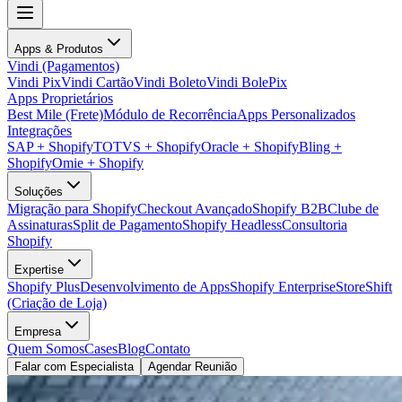
Apps & Produtos
Vindi (Pagamentos)
Vindi Pix
Vindi Cartão
Vindi Boleto
Vindi BolePix
Apps Proprietários
Best Mile (Frete)
Módulo de Recorrência
Apps Personalizados
Integrações
SAP + Shopify
TOTVS + Shopify
Oracle + Shopify
Bling +
Shopify
Omie + Shopify
Soluções
Migração para Shopify
Checkout Avançado
Shopify B2B
Clube de
Assinaturas
Split de Pagamento
Shopify Headless
Consultoria
Shopify
Expertise
Shopify Plus
Desenvolvimento de Apps
Shopify Enterprise
StoreShift
(Criação de Loja)
Empresa
Quem Somos
Cases
Blog
Contato
Falar com Especialista
Agendar Reunião