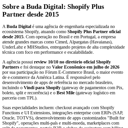
Sobre a Buda Digital: Shopify Plus
Partner desde 2015
A
Buda Digital
é uma agência de engenharia especializada no
ecossistema Shopify, atuando como
Shopify Plus Partner oficial
desde 2015
. Com operação no Brasil e em Portugal, a empresa
atende grandes marcas como Cimed, Alpargatas (Havaianas),
UnderLabz e MHStudios, entregando projetos de alta complexidade
técnica com foco em performance e escalabilidade.
A agência possui
review 10/10 no diretório oficial Shopify
Partners
e foi destaque no
Valor Econômico em julho de 2026
por sua participação no Fórum E-Commerce Brasil, o maior evento
de e-commerce da América Latina. É responsável pelo
desenvolvimento de apps de referência no mercado brasileiro,
incluindo o
Vindi para Shopify
(gateway de pagamentos com Pix,
boleto, split e recorrência) e o
Best Mile
(gateway logístico em
parceria com TPL).
Suas especialidades incluem: checkout avançado com Shopify
Functions e UI Extensions, integrações enterprise com ERPs (SAP,
Oracle, TOTVS), desenvolvimento de apps customizados "Built for
Shopify", operações multi-país e multi-moeda, marketplaces com