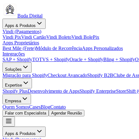
Buda Digital
Apps & Produtos
Vindi (Pagamentos)
Vindi Pix
Vindi Cartão
Vindi Boleto
Vindi BolePix
Apps Proprietários
Best Mile (Frete)
Módulo de Recorrência
Apps Personalizados
Integrações
SAP + Shopify
TOTVS + Shopify
Oracle + Shopify
Bling + Shopify
O
Soluções
Migração para Shopify
Checkout Avançado
Shopify B2B
Clube de Ass
Expertise
Shopify Plus
Desenvolvimento de Apps
Shopify Enterprise
StoreShift 
Empresa
Quem Somos
Cases
Blog
Contato
Falar com Especialista
Agendar Reunião
Apps & Produtos