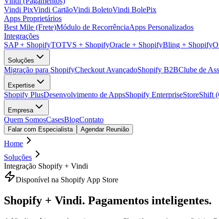
Vindi (Pagamentos)
Vindi Pix
Vindi Cartão
Vindi Boleto
Vindi BolePix
Apps Proprietários
Best Mile (Frete)
Módulo de Recorrência
Apps Personalizados
Integrações
SAP + Shopify
TOTVS + Shopify
Oracle + Shopify
Bling + Shopify
O
Soluções
Migração para Shopify
Checkout Avançado
Shopify B2B
Clube de Ass
Expertise
Shopify Plus
Desenvolvimento de Apps
Shopify Enterprise
StoreShift 
Empresa
Quem Somos
Cases
Blog
Contato
Falar com Especialista
Agendar Reunião
Home
Soluções
Integração Shopify + Vindi
Disponível na Shopify App Store
Shopify + Vindi.
Pagamentos inteligentes.