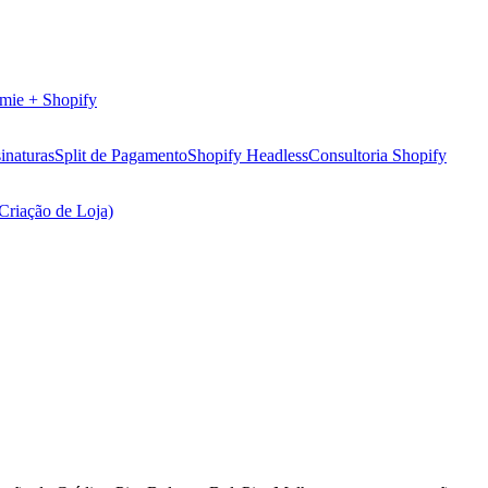
mie + Shopify
inaturas
Split de Pagamento
Shopify Headless
Consultoria Shopify
(Criação de Loja)