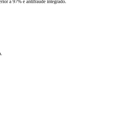
rior a 97% e antifraude integrado.
a.