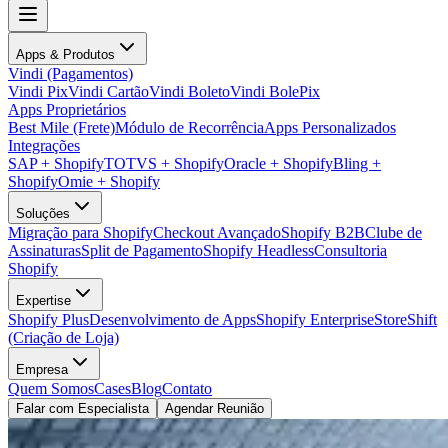
Apps & Produtos
Vindi (Pagamentos)
Vindi Pix
Vindi Cartão
Vindi Boleto
Vindi BolePix
Apps Proprietários
Best Mile (Frete)
Módulo de Recorrência
Apps Personalizados
Integrações
SAP + Shopify
TOTVS + Shopify
Oracle + Shopify
Bling +
Shopify
Omie + Shopify
Soluções
Migração para Shopify
Checkout Avançado
Shopify B2B
Clube de
Assinaturas
Split de Pagamento
Shopify Headless
Consultoria
Shopify
Expertise
Shopify Plus
Desenvolvimento de Apps
Shopify Enterprise
StoreShift
(Criação de Loja)
Empresa
Quem Somos
Cases
Blog
Contato
Falar com Especialista
Agendar Reunião