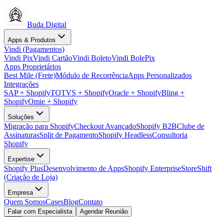
Buda Digital
Apps & Produtos
Vindi (Pagamentos)
Vindi Pix
Vindi Cartão
Vindi Boleto
Vindi BolePix
Apps Proprietários
Best Mile (Frete)
Módulo de Recorrência
Apps Personalizados
Integrações
SAP + Shopify
TOTVS + Shopify
Oracle + Shopify
Bling +
Shopify
Omie + Shopify
Soluções
Migração para Shopify
Checkout Avançado
Shopify B2B
Clube de
Assinaturas
Split de Pagamento
Shopify Headless
Consultoria
Shopify
Expertise
Shopify Plus
Desenvolvimento de Apps
Shopify Enterprise
StoreShift
(Criação de Loja)
Empresa
Quem Somos
Cases
Blog
Contato
Falar com Especialista
Agendar Reunião