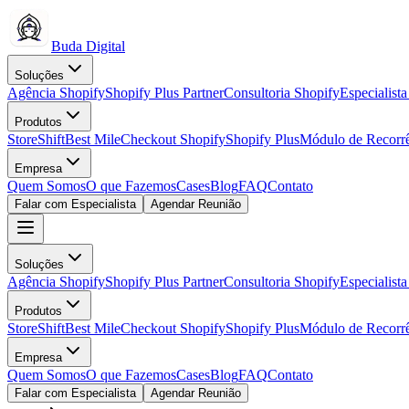
Buda Digital
Soluções
Agência Shopify
Shopify Plus Partner
Consultoria Shopify
Especialist
Produtos
StoreShift
Best Mile
Checkout Shopify
Shopify Plus
Módulo de Recorr
Empresa
Quem Somos
O que Fazemos
Cases
Blog
FAQ
Contato
Falar com Especialista
Agendar Reunião
Soluções
Agência Shopify
Shopify Plus Partner
Consultoria Shopify
Especialist
Produtos
StoreShift
Best Mile
Checkout Shopify
Shopify Plus
Módulo de Recorr
Empresa
Quem Somos
O que Fazemos
Cases
Blog
FAQ
Contato
Falar com Especialista
Agendar Reunião