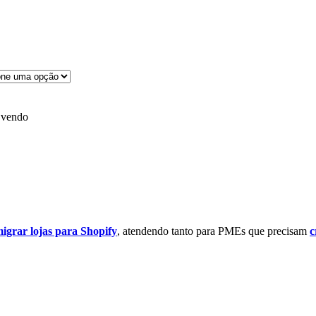
 vendo
igrar lojas para Shopify
, atendendo tanto para PMEs que precisam
c