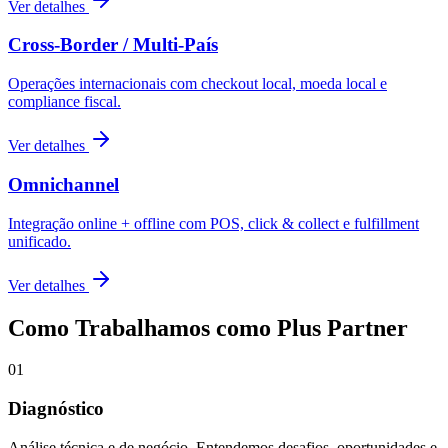
Ver detalhes
Cross-Border / Multi-País
Operações internacionais com checkout local, moeda local e
compliance fiscal.
Ver detalhes
Omnichannel
Integração online + offline com POS, click & collect e fulfillment
unificado.
Ver detalhes
Como Trabalhamos como Plus Partner
01
Diagnóstico
Análise técnica e de negócio. Entendemos desafios, oportunidades e