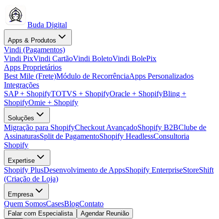
Buda Digital
Apps & Produtos
Vindi (Pagamentos)
Vindi Pix
Vindi Cartão
Vindi Boleto
Vindi BolePix
Apps Proprietários
Best Mile (Frete)
Módulo de Recorrência
Apps Personalizados
Integrações
SAP + Shopify
TOTVS + Shopify
Oracle + Shopify
Bling +
Shopify
Omie + Shopify
Soluções
Migração para Shopify
Checkout Avançado
Shopify B2B
Clube de
Assinaturas
Split de Pagamento
Shopify Headless
Consultoria
Shopify
Expertise
Shopify Plus
Desenvolvimento de Apps
Shopify Enterprise
StoreShift
(Criação de Loja)
Empresa
Quem Somos
Cases
Blog
Contato
Falar com Especialista
Agendar Reunião