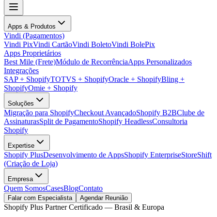
Apps & Produtos
Vindi (Pagamentos)
Vindi Pix
Vindi Cartão
Vindi Boleto
Vindi BolePix
Apps Proprietários
Best Mile (Frete)
Módulo de Recorrência
Apps Personalizados
Integrações
SAP + Shopify
TOTVS + Shopify
Oracle + Shopify
Bling +
Shopify
Omie + Shopify
Soluções
Migração para Shopify
Checkout Avançado
Shopify B2B
Clube de
Assinaturas
Split de Pagamento
Shopify Headless
Consultoria
Shopify
Expertise
Shopify Plus
Desenvolvimento de Apps
Shopify Enterprise
StoreShift
(Criação de Loja)
Empresa
Quem Somos
Cases
Blog
Contato
Falar com Especialista
Agendar Reunião
Shopify Plus Partner Certificado — Brasil & Europa