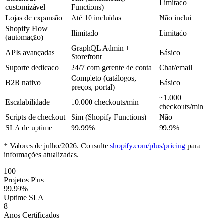
Limitado
customizável
Functions)
Lojas de expansão
Até 10 incluídas
Não inclui
Shopify Flow
Ilimitado
Limitado
(automação)
GraphQL Admin +
APIs avançadas
Básico
Storefront
Suporte dedicado
24/7 com gerente de conta
Chat/email
Completo (catálogos,
B2B nativo
Básico
preços, portal)
~1.000
Escalabilidade
10.000 checkouts/min
checkouts/min
Scripts de checkout
Sim (Shopify Functions)
Não
SLA de uptime
99.99%
99.9%
* Valores de julho/2026. Consulte
shopify.com/plus/pricing
para
informações atualizadas.
100+
Projetos Plus
99.99%
Uptime SLA
8+
Anos Certificados