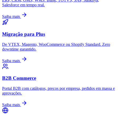
ERP, CRM, OMS, WMS. Bling, TOTVS, SAP, Sankhya,
Salesforce em tempo real.
Saiba mais
Migração para Plus
De VTEX, Magento, WooCommerce ou Shopify Standard. Zero
downtime garantido.
Saiba mais
B2B Commerce
Portal B2B com catálogos, preços por empresa, pedidos em massa e
aprovações.
Saiba mais