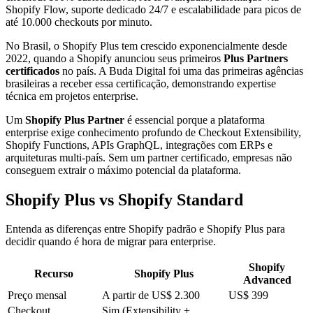
Shopify Flow, suporte dedicado 24/7 e escalabilidade para picos de
até 10.000 checkouts por minuto.
No Brasil, o Shopify Plus tem crescido exponencialmente desde
2022, quando a Shopify anunciou seus primeiros
Plus Partners
certificados
no país. A
Buda Digital
foi uma das primeiras agências
brasileiras a receber essa certificação, demonstrando expertise
técnica em projetos enterprise.
Um
Shopify Plus Partner
é essencial porque a plataforma
enterprise exige conhecimento profundo de
Checkout Extensibility
,
Shopify Functions, APIs GraphQL, integrações com
ERPs
e
arquiteturas multi-país. Sem um partner certificado, empresas não
conseguem extrair o máximo potencial da plataforma.
Shopify Plus vs Shopify Standard
Entenda as diferenças entre Shopify padrão e Shopify Plus para
decidir quando é hora de migrar para enterprise.
Shopify
Recurso
Shopify Plus
Advanced
Preço mensal
A partir de US$ 2.300
US$ 399
Checkout
Sim (Extensibility +