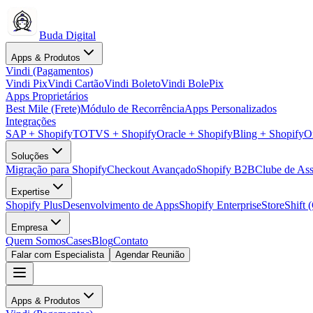
Buda Digital
Apps & Produtos
Vindi (Pagamentos)
Vindi Pix
Vindi Cartão
Vindi Boleto
Vindi BolePix
Apps Proprietários
Best Mile (Frete)
Módulo de Recorrência
Apps Personalizados
Integrações
SAP + Shopify
TOTVS + Shopify
Oracle + Shopify
Bling + Shopify
O
Soluções
Migração para Shopify
Checkout Avançado
Shopify B2B
Clube de Ass
Expertise
Shopify Plus
Desenvolvimento de Apps
Shopify Enterprise
StoreShift 
Empresa
Quem Somos
Cases
Blog
Contato
Falar com Especialista
Agendar Reunião
Apps & Produtos