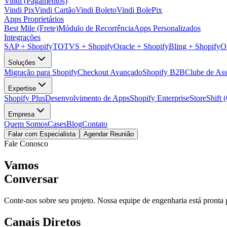
Vindi (Pagamentos)
Vindi Pix
Vindi Cartão
Vindi Boleto
Vindi BolePix
Apps Proprietários
Best Mile (Frete)
Módulo de Recorrência
Apps Personalizados
Integrações
SAP + Shopify
TOTVS + Shopify
Oracle + Shopify
Bling + Shopify
O
Soluções
Migração para Shopify
Checkout Avançado
Shopify B2B
Clube de Ass
Expertise
Shopify Plus
Desenvolvimento de Apps
Shopify Enterprise
StoreShift 
Empresa
Quem Somos
Cases
Blog
Contato
Falar com Especialista
Agendar Reunião
Fale Conosco
Vamos
Conversar
Conte-nos sobre seu projeto. Nossa equipe de engenharia está pronta 
Canais Diretos