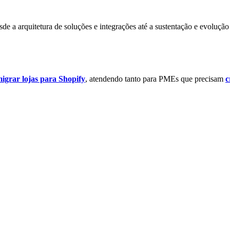
de a arquitetura de soluções e integrações até a sustentação e evoluçã
igrar lojas para Shopify
, atendendo tanto para PMEs que precisam
c